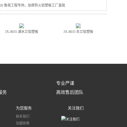
026 鲁南工程专供，加厚防火铝塑板工厂直批
JX-8035 湖水兰铝塑板
JX-8033 灰兰铝塑板
专业严谨
服务
高效售后团队
为您服务
关注我们
联系我们
加盟政策