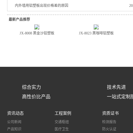
内外墙用铝塑板出现价格差的原因
2
最新产品推荐
JX-8008 黑金沙铝塑板
JX-8023 黑咖啡铝塑板
综合实力
技术先进
高性价比产品
一站式定制
资讯动态
工程案例
资质证书
公司新闻
交通枢纽
检测报告
产品知识
医疗卫生
防火认证