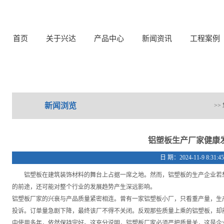
首页
关于兴达
产品中心
新闻资讯
工程案例
新闻浏览
>
铝塑板生产厂家健康
日 期：2024-11-9 8:31:
铝塑板在建筑装饰材料的舞台上占据一席之地。然而，铝塑板的生产企业若想
的前途，还可能对整个行业的发展趋势产生深远影响。
铝塑板厂家的兴衰与产品质量紧密相连。曾有一家铝塑板小厂，只看重产量，生
投诉。订单量急剧下降，最终该厂不得不关闭。反观那些质量上乘的铝塑板，却
中使用多年，依然保持完好。这充分说明，铝塑板厂家必须严把质量关，这是企