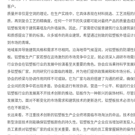
客户。
质量并非仅是空洞的理论。在生产实践中，它具体表现在材料挑选、工艺流程的
质，再到复合工艺的精确度，任何一个环节的失误都可能对最终产品的质量造成
铝塑板常用于建筑幕墙及内外墙装饰。因此，厂家需密切留意建筑行业及建筑装
和质感提出了新的标准。众多城市的商业建筑，希望通过别致的铝塑板外墙设计
到市场的青睐。
地域差异导致建筑风格和需求不尽相同。沿海地带气候湿润，对铝塑板的防潮性
板。铝塑板生产厂家若想在这场激烈的市场竞争中立足，就必须深入调研市场需
行业协会在铝塑板行业的发展中扮演着至关重要的角色。协会应当秉持科学发展
多铝塑板厂家，共同研究行业面临的难题，并为他们提供政策阐释和市场分析。
协会的桥梁与协调作用同样不可或缺。它为厂家与政府搭建了沟通的桥梁，确保
企业间的竞争中若出现矛盾，协会能进行有效协调，营造一个公平、和谐的行业
铝塑板行业的发展离不开技术创新的推动。铝板作为一种新兴的装饰材料，尽管
发展潜力。面对不断变化的市场需求和建筑技术的更新迭代，铝塑板技术必须与
也在不断提升。
长远来看，不注重技术创新的铝塑板生产企业终将面临市场淘汰的命运。技术创
新型涂层技术则能确保铝塑板颜色的持久性。铝塑板生产企业应当增加研发投入
员工素质对铝塑板厂家的成长至关重要。首先，生产线的员工需掌握娴熟的操作