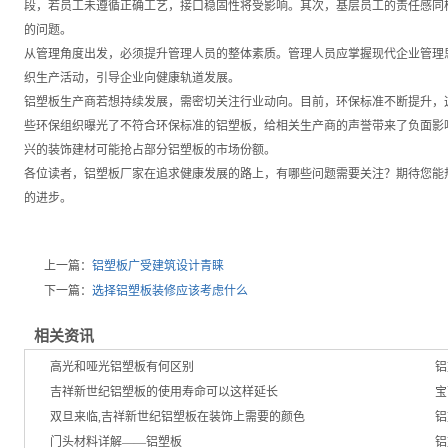
段，若员工未遵循正确工艺，接口稳固性将受影响。其次，基层员工的责任感同
的问题。
从管理角度出发，必须提升管理人员的整体素质。管理人员应掌握现代企业管理
织生产活动，引导企业向健康轨道发展。
铝塑板生产商若想持续发展，需密切关注行业动向。目前，环保标准不断提升，
些环保组织曝光了不符合环保标准的铝塑板，给相关生产商的声誉带来了负面影
兴的装饰建材可能抢占部分铝塑板的市场份额。
各位读者，铝塑板厂家在追求健康发展的路上，有哪些问题需要关注？期待您能
的进步。
上一篇：
铝塑板广受建筑设计青睐
下一篇：
选择铝塑板装修应该考虑什么
相关资讯
高光和哑光铝塑板有何区别
铝
吉祥新世纪铝塑板的使用寿命可以这样延长
宝
双旦来临,吉祥新世纪铝塑板在装饰上需要的颜色
铝
门头材料详解——铝塑板
铝