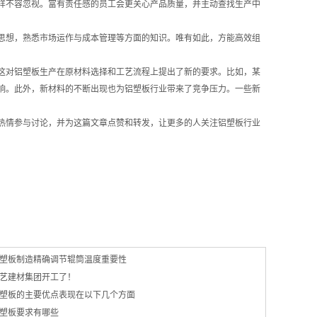
样不容忽视。富有责任感的员工会更关心产品质量，并主动查找生产中
思想，熟悉市场运作与成本管理等方面的知识。唯有如此，方能高效组
这对铝塑板生产在原材料选择和工艺流程上提出了新的要求。比如，某
响。此外，新材料的不断出现也为铝塑板行业带来了竞争压力。一些新
热情参与讨论，并为这篇文章点赞和转发，让更多的人关注铝塑板行业
塑板制造精确调节辊筒温度重要性
艺建材集团开工了！
塑板的主要优点表现在以下几个方面
塑板要求有哪些