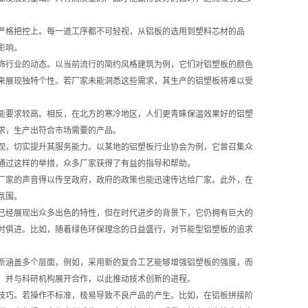
严格把控上。每一道工序都不可轻视，从铝板的选用到塑料芯材的品
影响。
饰行业的动态。以当前流行的简约风格建筑为例，它们对铝塑板的颜色
来展现独特个性。若厂家未能洞悉这些需求，其生产的铝塑板将难以受
能要求较高。相反，在北方的寒冷地区，人们更青睐保温效果好的铝塑
求，生产出符合市场需要的产品。
观，切实提升其服务能力。以某地的铝塑板行业协会为例，它曾召集众
通过这样的举措，众多厂家获得了有益的指导和帮助。
厂家的声音得以传至政府，政府的政策也能迅速传达给厂家。此外，在
氛围。
已经展现出众多出色的特性，但在时代进步的背景下，它仍拥有巨大的
时俱进。比如，随着绿色环保理念的日益盛行，对节能型铝塑板的追求
新涵盖多个层面，例如，采用新的复合工艺能够增强铝塑板的强度，而
，并与科研机构展开合作，以此推动技术创新的进程。
技巧。若操作不标准，极易导致不良产品的产生。比如，在铝板拼接阶