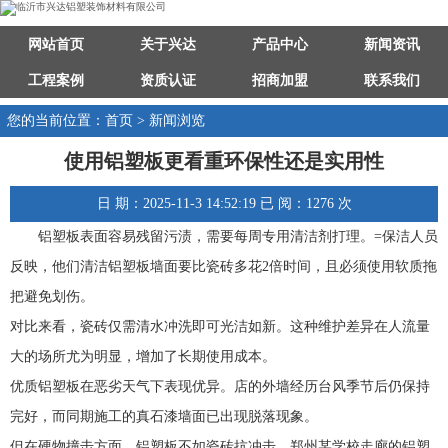
网站首页
关于兴达
产品中心
新闻资讯
工程案例
资质认证
招商加盟
联系我们
您的当前位置：首页 > 新闻浏览
使用铝塑板更看重环保性还是实用性
日 期：2025-11-3 14:52:19 已 阅：1276 次
铝塑板表面容易残留污渍，需要每周专用清洁剂打理。=保洁人员
反映，他们清洁铝塑板墙面要比瓷砖多花2倍时间，且必须使用软质拖
把避免划伤。
对比来看，瓷砖仅需清水冲洗即可光洁如新。这种维护差异在人流量
大的场所尤为明显，增加了长期使用成本。
优质铝塑板在恶劣天气下表现优异。店的外墙经历台风季节后仍保持
完好，而同期施工的真石漆墙面已出现脱落现象。
但在硬物撞击方面，铝塑板不如瓷砖抗冲击。郑州某学校走廊的铝塑