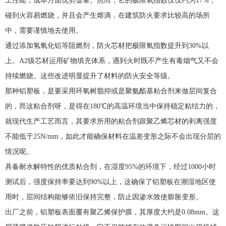
工性能，成本方面优势显著。然而，它的极限氧指数仅仅约为17%，
碰到火容易燃烧，并且会产生熔滴，在建筑防火要求比较高的场所
中，需要谨慎地去使用。
通过添加氢氧化铝等阻燃剂，防火芯材把极限氧指数提升到30%以
上。A2级芯材运用矿物填充体系，遇到火时既不产生有毒烟气又不会
持续燃烧。这些改进明显提升了材料的防火安全等级。
那种铝塑板，是要采用环氧树脂抑或是聚氨酯基粘合剂来做层间复合
的，而这粘合剂呀，是得在180℃的高温环境当中保持稳定粘结力的，
就现代生产工艺而言，其要求所用的粘合剂跟聚乙烯芯材的剥离强度
不能低于25N/mm，如此才能确保材料在温差变形之际不会出现分层的
情况呢。
具备耐水解特性的优质粘合剂，在湿度95%的环境下，经过1000小时
测试后，强度保持率要达到90%以上，这确保了铝塑板在潮湿地区使
用时，层间结构能够依旧保持完整，防止因渗水致使膨胀变形。
出厂之前，铝塑板表面覆有聚乙烯保护膜，其厚度大约是0.08mm。这