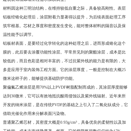
材料因这种三明治结构，在维持较低自重之际，具备较高刚性。表层
铝板经铬化处理后，涂层附着力显著得以提升，为后续表面处理工序
筑牢根基。芯材之厚度和密度发生变化，能对整体材料的隔音以及保
温性能予以调节。
铝板材表面，是要经过化学转化的这种处理之后，进而形成铬化这个
膜的，此后要去涂覆功能性涂层。平常所见到的聚酯涂层，成本是比
较低的，而且色彩是相对丰富的，不过抗紫外线的能力是有限的，大
多是应用于室内装饰工程方面。它的涂层厚度，一般是控制在大概25
微米这样子的，能够提供基础防护功能。
聚偏氟乙烯涂层是用70%以上PVDF树脂配制而成的，其涂层厚度能够
达到30微米，它可以有效地抵抗酸雨侵蚀以及紫外线辐射。近年来所
开发的纳米涂层，是在传统PVDF的基础之上引入了二氧化钛成分，它
借助光催化作用来分解表面污染物。
普通聚乙烯芯材，其密度大概是0.93g/cm³，具备优良的柔韧性以及加