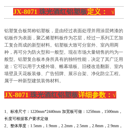
JX-8071
珠光酒红铝塑板
定义： √
铝塑复合板简称铝塑板，是由经过表面处理并用涂层烤漆的
铝板作为表面，聚乙烯塑料板作为芯层，经过一系列工艺加
工复合而成的新型材料。铝塑板大致可分室外、室内用两
种，再可分为防火型和一般型。现在市场大量销售的均为一
般型。铝塑复合板本身所具有的独特性能，决定了其广泛用
途：它可以用于大楼外墙、帷幕墙板、旧楼改造翻新、室内
墙壁及天花板装修、广告招牌、展示台架、净化防尘工程。
属于一种新型建筑装饰材料。
JX-8071
珠光酒红铝塑板
详细参数：√
1、标准尺寸：
1220
mm*2440mm 加宽板可做：
1250mm，1500mm，
长度可根据客户要求定做
2、整体厚度：1.5mm，
1.
9mm，2.2mm，2.5mm，2.8mm，2.9mm，