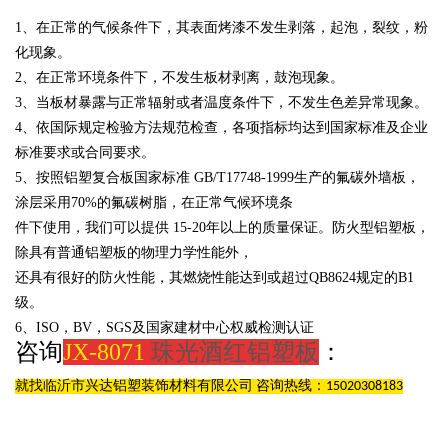
1、在正常的气候条件下，其表面烤漆不发生剥落，起泡，裂纹，粉
化现象。
2、在正常环境条件下，不发生板材剥离，鼓泡现象。
3、当板材暴露与正常辐射或者温度条件下，不发生色差异常现象。
4、依国际规定检验方法规范检查，各项指标均达到国家标准及企业
标准要求或合同要求。
5、按照铝塑复合板国家标准
GB/T17748-1999生产的氟碳外墙板，
涂层采用
70%的氟碳树脂，在正常气候环境条
件下使用，我们可以提供
15-20年以上的质量保证。防火型铝塑板，
除具有普通铝塑板的物理力学性能外，
还具有很好的防火性能，其燃烧性能达到或超过
QB8624规定的B1
级。
6、
ISO，BV，SGS及国家建材中心权威检测认证
咨询
JX-8071
珠光酒红铝塑板
：
就找临沂市兴达铝塑装饰材料有限公司 咨询热线：15020308183