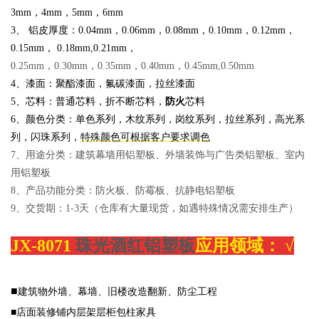
3mm，4mm，5mm，6mm
3、 铝皮厚度：
0.04mm，0.06mm，0.08mm，0.10mm，0.12mm，
0.15mm， 0.18m
m,0.21mm，
0.25mm，0.30mm，0.35mm，0.40mm，0.45mm,0.50mm
4、漆面：聚酯漆面，氟碳漆面，拉丝漆面
5、芯料：普通芯料，折不断芯料，
防火
芯料
6、颜色分类：单色系列，木纹系列，岗纹系列，拉丝系列，高光系
列，闪珠系列，
特殊颜色可根据客户要求调色
7、用途分类：建筑幕墙用铝塑板、外墙装饰与广告类铝塑板、室内
用铝塑板
8、产品功能分类：防火板、防霉板、抗静电铝塑板
9、交货期：1-3天（仓库有大量现货，如遇特殊情况需安排生产）
JX-8071
珠光酒红铝塑板
应用领域：
√
■
建筑物外墙、幕墙、旧楼改造翻新、防尘工程
■店面装修铺内层架层柜包柱家具