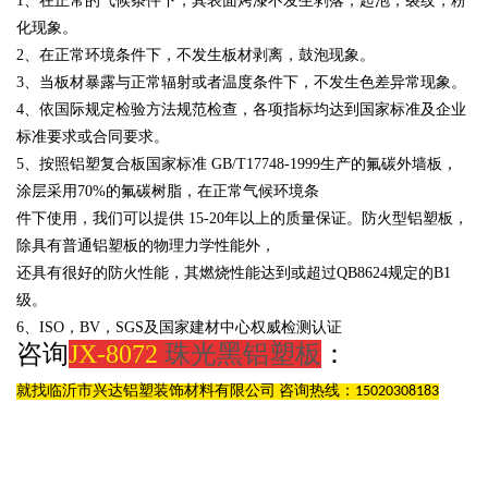
1、在正常的气候条件下，其表面烤漆不发生剥落，起泡，裂纹，粉
化现象。
2、在正常环境条件下，不发生板材剥离，鼓泡现象。
3、当板材暴露与正常辐射或者温度条件下，不发生色差异常现象。
4、依国际规定检验方法规范检查，各项指标均达到国家标准及企业
标准要求或合同要求。
5、按照铝塑复合板国家标准
GB/T17748-1999生产的氟碳外墙板，
涂层采用
70%的氟碳树脂，在正常气候环境条
件下使用，我们可以提供
15-20年以上的质量保证。防火型铝塑板，
除具有普通铝塑板的物理力学性能外，
还具有很好的防火性能，其燃烧性能达到或超过
QB8624规定的B1
级。
6、
ISO，BV，SGS及国家建材中心权威检测认证
咨询
JX-8072
珠光黑铝塑板
：
就找临沂市兴达铝塑装饰材料有限公司 咨询热线：15020308183