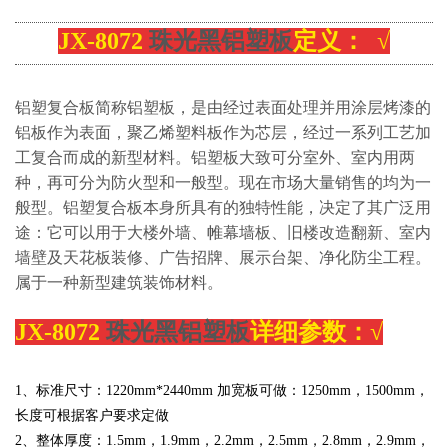
JX-8072
珠光黑铝塑板
定义： √
铝塑复合板简称铝塑板，是由经过表面处理并用涂层烤漆的
铝板作为表面，聚乙烯塑料板作为芯层，经过一系列工艺加
工复合而成的新型材料。铝塑板大致可分室外、室内用两
种，再可分为防火型和一般型。现在市场大量销售的均为一
般型。铝塑复合板本身所具有的独特性能，决定了其广泛用
途：它可以用于大楼外墙、帷幕墙板、旧楼改造翻新、室内
墙壁及天花板装修、广告招牌、展示台架、净化防尘工程。
属于一种新型建筑装饰材料。
JX-8072
珠光黑铝塑板
详细参数：√
1、标准尺寸：
1220
mm*2440mm 加宽板可做：
1250mm，1500mm，
长度可根据客户要求定做
2、整体厚度：1.5mm，
1.
9mm，2.2mm，2.5mm，2.8mm，2.9mm，