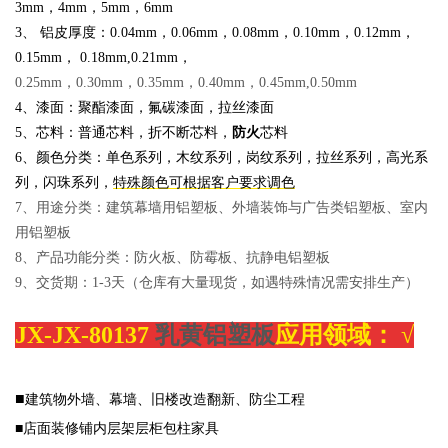
3mm，4mm，5mm，6mm
3、 铝皮厚度：
0.04mm，0.06mm，0.08mm，0.10mm，0.12mm，
0.15mm， 0.18m
m,0.21mm，
0.25mm，0.30mm，0.35mm，0.40mm，0.45mm,0.50mm
4、漆面：聚酯漆面，氟碳漆面，拉丝漆面
5、芯料：普通芯料，折不断芯料，
防火
芯料
6、颜色分类：单色系列，木纹系列，岗纹系列，拉丝系列，高光系
列，闪珠系列，
特殊颜色可根据客户要求调色
7、用途分类：建筑幕墙用铝塑板、外墙装饰与广告类铝塑板、室内
用铝塑板
8、产品功能分类：防火板、防霉板、抗静电铝塑板
9、交货期：1-3天（仓库有大量现货，如遇特殊情况需安排生产）
JX-
JX-80137
乳黄铝塑板
应用领域：
√
■
建筑物外墙、幕墙、旧楼改造翻新、防尘工程
■店面装修铺内层架层柜包柱家具