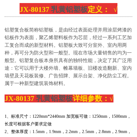
JX-80137
乳黄铝塑板
定义： √
铝塑复合板简称铝塑板，是由经过表面处理并用涂层烤漆的
铝板作为表面，聚乙烯塑料板作为芯层，经过一系列工艺加
工复合而成的新型材料。铝塑板大致可分室外、室内用两
种，再可分为防火型和一般型。现在市场大量销售的均为一
般型。铝塑复合板本身所具有的独特性能，决定了其广泛用
途：它可以用于大楼外墙、帷幕墙板、旧楼改造翻新、室内
墙壁及天花板装修、广告招牌、展示台架、净化防尘工程。
属于一种新型建筑装饰材料。
JX-80137
乳黄铝塑板
详细参数：√
1、标准尺寸：
1220
mm*2440mm 加宽板可做：
1250mm，1500mm，
长度可根据客户要求定做
2、整体厚度：1.5mm，
1.
9mm，2.2mm，2.5mm，2.8mm，2.9mm，