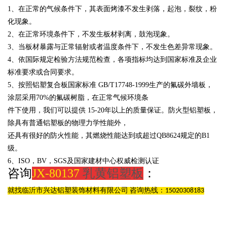
1、在正常的气候条件下，其表面烤漆不发生剥落，起泡，裂纹，粉
化现象。
2、在正常环境条件下，不发生板材剥离，鼓泡现象。
3、当板材暴露与正常辐射或者温度条件下，不发生色差异常现象。
4、依国际规定检验方法规范检查，各项指标均达到国家标准及企业
标准要求或合同要求。
5、按照铝塑复合板国家标准
GB/T17748-1999生产的氟碳外墙板，
涂层采用
70%的氟碳树脂，在正常气候环境条
件下使用，我们可以提供
15-20年以上的质量保证。防火型铝塑板，
除具有普通铝塑板的物理力学性能外，
还具有很好的防火性能，其燃烧性能达到或超过
QB8624规定的B1
级。
6、
ISO，BV，SGS及国家建材中心权威检测认证
咨询
JX-80137
乳黄铝塑板
：
就找临沂市兴达铝塑装饰材料有限公司 咨询热线：15020308183