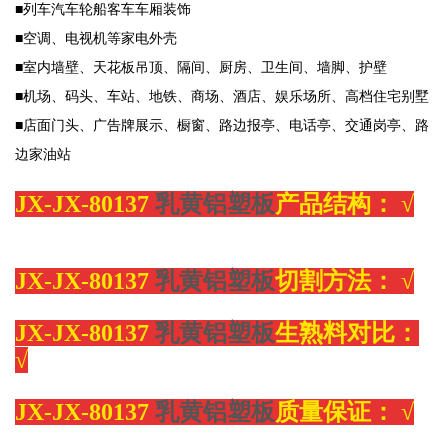
■列车汽车轮船客车车厢装饰
■空调、电视机等家电外壳
■室内墙壁、天花板吊顶、隔间、厨房、卫生间、墙脚、护壁
■机场、码头、车站、地铁、商场、酒店、娱乐场所、高档住宅别墅
■店面门头、广告牌展示、橱窗、路边报亭、电话亭、交通岗亭、路
边家油站
JX-
JX-80137
乳黄铝塑板
产品结构：
√
JX-
JX-80137
乳黄铝塑板
切割方法：
√
JX-
JX-80137
乳黄铝塑板
生熟料对比：
√
JX-
JX-80137
乳黄铝塑板
质量保证：
√