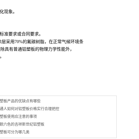
化现象。
业标准要求或合同要求。
，涂层采用
70%的氟碳树脂，在正常气候环境条
板，除具有普通铝塑板的物理力学性能外，
级。
塑板产品的优缺点有哪些
通人如何对铝塑板价格实行合理把控
塑板使用应注意的事项
颜六色的吉祥新世纪铝塑板
塑板可分为哪几类