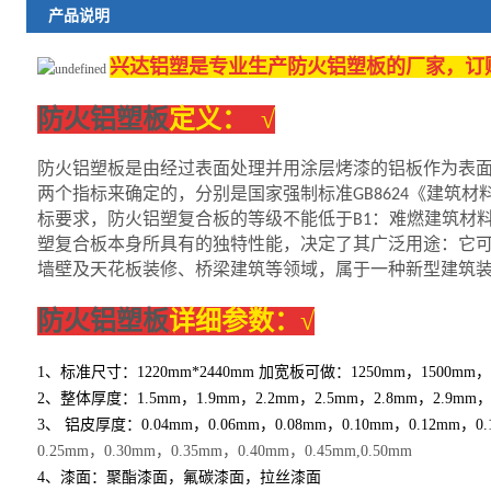
产品说明
兴达铝塑是专业生产防火铝塑板的厂家，订购热线1
防火铝塑板
定义： √
防火铝塑板是由经过表面处理并用涂层烤漆的铝板作为表
两个指标来确定的，分别是国家强制标准
GB8624
《建筑材
标要求，防火铝塑复合板的等级不能低于B1：难燃建筑材
塑复合板本身所具有的独特性能，决定了其广泛用途：它
墙壁及天花板装修、桥梁建筑等领域，属于一种新型建筑
防火铝塑板
详细参数：√
1、标准尺寸：
1220
mm*2440mm 加宽板可做：
1250mm，1500mm
2、整体厚度：1.5mm，
1.
9mm，2.2mm，2.5mm，2.8mm，2.9m
3、 铝皮厚度：
0.04mm，0.06mm，0.08mm，0.10mm，0.12mm，0.
0.25mm，0.30mm，0.35mm，0.40mm，0.45mm,0.50mm
4、漆面：聚酯漆面，氟碳漆面，拉丝漆面