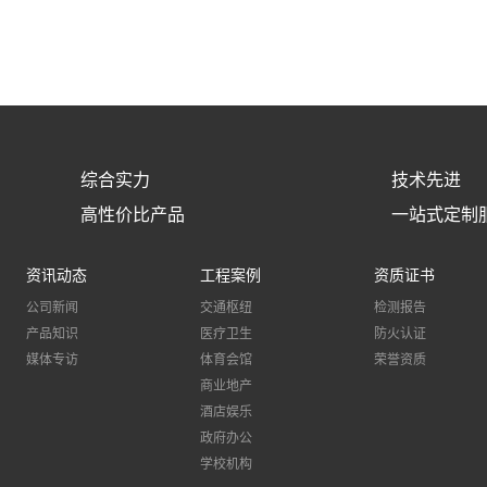
综合实力
技术先进
高性价比产品
一站式定制
资讯动态
工程案例
资质证书
公司新闻
交通枢纽
检测报告
产品知识
医疗卫生
防火认证
媒体专访
体育会馆
荣誉资质
商业地产
酒店娱乐
政府办公
学校机构