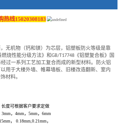
5020308183
面，无机物（钙和镁）为芯层，铝塑板防火等级是靠
料燃烧性能分级方法》
和
GB/T
17748
《铝塑复合板》
国
料经过一系列工艺加工复合而成的新型材料。防火铝
可以用于大楼外墙、帷幕墙板、旧楼改造翻新、室内
装饰材料。
，
长度可根据客户要求定做
m， 3mm，4mm，5mm，6mm
15mm， 0.18m
m,0.21mm，