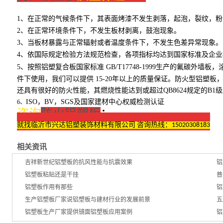
1、在正常的气候条件下，其表面烤漆不发生剥落，起泡，裂纹，粉
2、在正常环境条件下，不发生板材剥离，鼓泡现象。
3、当板材暴露与正常辐射或者温度条件下，不发生色差异常现象。
4、依国际规定检验方法规范检查，各项指标均达到国家标准及企
5、按照铝塑复合板国家标准
GB/T17748-1999生产的氟碳外墙板
件下使用，我们可以提供
15-20年以上的质量保证。防火型铝塑
还具有很好的防火性能，其燃烧性能达到或超过
QB8624规定的B1
ISO，BV，SGS及国家建材中心权威检测认证
6、
咨询
防火铝塑板
：
就找临沂市兴达铝塑装饰材料有限公司 咨询热线：15020308183
相关资讯
吉祥新世纪铝塑板的抗风性能与抗震效果
铝
铝塑板粘贴还是干挂
普
铝塑板作用有那些
铝
生产铝塑板厂家说铝塑板与建材行业的发展前景
五
铝塑板生产厂家提供镜面铝塑板应用案例
铝