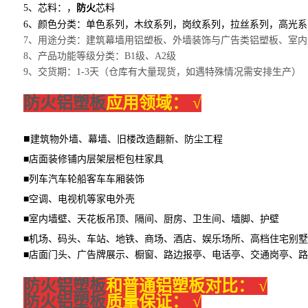
5、芯料：，
防火
芯料
6、颜色分类：单色系列，木纹系列，岗纹系列，拉丝系列，高光
7、用途分类：建筑幕墙用铝塑板、外墙装饰与广告类铝塑板、室内
8、产品功能等级分类：B1级、A2级
9、交货期：1-3天（仓库有大量现货，如遇特殊情况需安排生产）
防火铝塑板
应用领域：
√
■
建筑物外墙、幕墙、旧楼改造翻新、防尘工程
■店面装修铺内层架层柜包柱家具
■列车汽车轮船客车车厢装饰
■空调、电视机等家电外壳
■室内墙壁、天花板吊顶、隔间、厨房、卫生间、墙脚、护壁
■机场、码头、车站、地铁、商场、酒店、娱乐场所、高档住宅别墅
■店面门头、广告牌展示、橱窗、路边报亭、电话亭、交通岗亭、
防火铝塑板
和普通铝塑板对比：
√
防火铝塑板
质量保证：
√