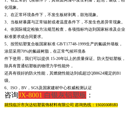
1、在正常的气候条件下，其表面烤漆不发生剥落，起泡，裂纹，粉
化现象。
2、在正常环境条件下，不发生板材剥离，鼓泡现象。
3、当板材暴露与正常辐射或者温度条件下，不发生色差异常现象。
4、依国际规定检验方法规范检查，各项指标均达到国家标准及企业
标准要求或合同要求。
5、按照铝塑复合板国家标准
GB/T17748-1999生产的氟碳外墙板，
涂层采用
70%的氟碳树脂，在正常气候环境条
件下使用，我们可以提供
15-20年以上的质量保证。防火型铝塑板，
除具有普通铝塑板的物理力学性能外，
还具有很好的防火性能，其燃烧性能达到或超过
QB8624规定的B1
级。
6、
ISO，BV，SGS及国家建材中心权威检测认证
咨询
JX-8001
白银灰铝塑板
：
就找临沂市兴达铝塑装饰材料有限公司 咨询热线：15020308183