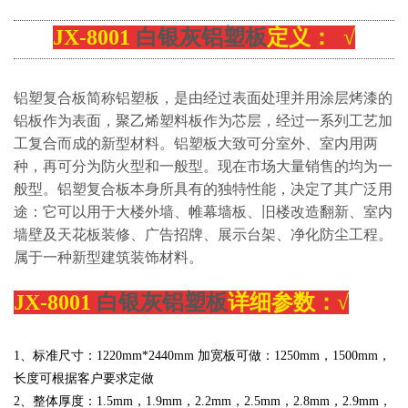
JX-8001
白银灰铝塑板
定义： √
铝塑复合板简称铝塑板，是由经过表面处理并用涂层烤漆的
铝板作为表面，聚乙烯塑料板作为芯层，经过一系列工艺加
工复合而成的新型材料。铝塑板大致可分室外、室内用两
种，再可分为防火型和一般型。现在市场大量销售的均为一
般型。铝塑复合板本身所具有的独特性能，决定了其广泛用
途：它可以用于大楼外墙、帷幕墙板、旧楼改造翻新、室内
墙壁及天花板装修、广告招牌、展示台架、净化防尘工程。
属于一种新型建筑装饰材料。
JX-8001
白银灰铝塑板
详细参数：√
1、标准尺寸：
1220
mm*2440mm 加宽板可做：
1250mm，1500mm，
长度可根据客户要求定做
2、整体厚度：1.5mm，
1.
9mm，2.2mm，2.5mm，2.8mm，2.9mm，