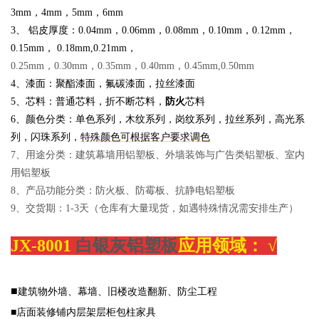
3mm，4mm，5mm，6mm
3、 铝皮厚度：
0.04mm，0.06mm，0.08mm，0.10mm，0.12mm，
0.15mm， 0.18m
m,0.21mm，
0.25mm，0.30mm，0.35mm，0.40mm，0.45mm,0.50mm
4、漆面：聚酯漆面，氟碳漆面，拉丝漆面
5、芯料：普通芯料，折不断芯料，
防火
芯料
6、颜色分类：单色系列，木纹系列，岗纹系列，拉丝系列，高光系
列，闪珠系列，
特殊颜色可根据客户要求调色
7、用途分类：建筑幕墙用铝塑板、外墙装饰与广告类铝塑板、室内
用铝塑板
8、产品功能分类：防火板、防霉板、抗静电铝塑板
9、交货期：1-3天（仓库有大量现货，如遇特殊情况需安排生产）
JX-8001
白银灰铝塑板
应用领域：
√
■
建筑物外墙、幕墙、旧楼改造翻新、防尘工程
■店面装修铺内层架层柜包柱家具