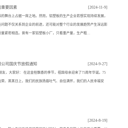
的重要因素
[2024-11-9]
舞台上占据一席之地。然而，铝塑板的生产企业若想实现持续发展，
些问题不仅关系到企业的前途，还可能对整个行业的发展趋势产生深远影
质量紧密相连。曾有一家铝塑板小厂，只看重产量，生产粗…
限公司国庆节放假通知
[2024-9-27]
朋友，大家好： 在这金桂飘香的季节，祖国母亲迎来了75周年华诞。75
向荣、蒸蒸日上，我们的民族扬眉吐气、自信满怀，我们的人民幸福安
[2024-8-19]