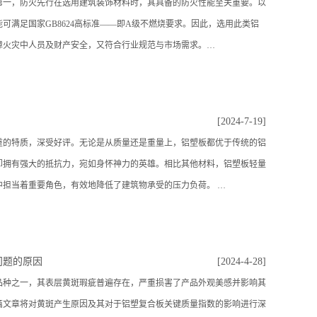
第一，防火先行在选用建筑装饰材料时，其具备的防火性能至关重要。以
可满足国家GB8624高标准——即A级不燃烧要求。因此，选用此类铝
障火灾中人员及财产安全，又符合行业规范与市场需求。…
[2024-7-19]
特质，深受好评。无论是从质量还是重量上，铝塑板都优于传统的铝
却拥有强大的抵抗力，宛如身怀神力的英雄。相比其他材料，铝塑板轻量
中担当着重要角色，有效地降低了建筑物承受的压力负荷。 …
问题的原因
[2024-4-28]
之一，其表层黄斑瑕疵普遍存在，严重损害了产品外观美感并影响其
篇文章将对黄斑产生原因及其对于铝塑复合板关键质量指数的影响进行深