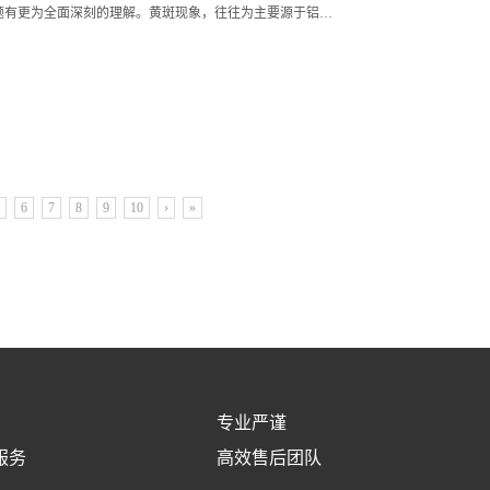
题有更为全面深刻的理解。黄斑现象，往往为主要源于铝…
6
7
8
9
10
›
»
专业严谨
服务
高效售后团队