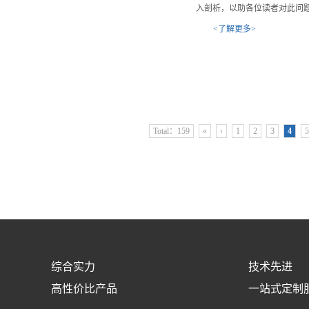
入剖析，以助各位读者对此问
<了解更多>
Total：159
«
‹
1
2
3
4
5
综合实力
技术先进
高性价比产品
一站式定制