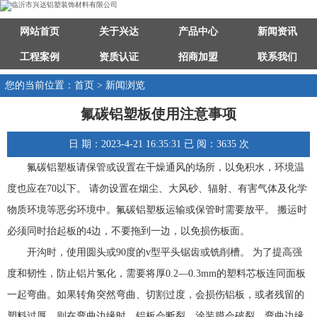
网站首页
关于兴达
产品中心
新闻资讯
工程案例
资质认证
招商加盟
联系我们
您的当前位置：首页 > 新闻浏览
氟碳铝塑板使用注意事项
日 期：2023-4-21 16:35:31 已 阅：3635 次
氟碳铝塑板请保管或设置在干燥通风的场所，以免积水，环境温
度也应在70以下。 请勿设置在烟尘、大风砂、辐射、有害气体及化学
物质环境等恶劣环境中。氟碳铝塑板运输或保管时需要放平。 搬运时
必须同时抬起板的4边，不要拖到一边，以免损伤板面。
开沟时，使用圆头或90度的v型平头锯齿或铣削槽。 为了提高强
度和韧性，防止铝片氢化，需要将厚0.2—0.3mm的塑料芯板连同面板
一起弯曲。如果转角突然弯曲、切割过度，会损伤铝板，或者残留的
塑料过厚，则在弯曲边缘时，铝板会断裂，涂装膜会破裂。弯曲边缘