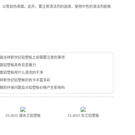
，以免刮伤表面。此外，要注意清洁剂的选择，使用中性的清洁剂能够
装吉祥新世纪铝塑板之前需要注意的事项
面铝塑板具有百变魔力
面铝塑板用什么清洗的干净
祥新世纪铝塑板的色卡丰富多彩
期的环保问题会对铝塑板价格产生影响吗
JX-8035 湖水兰铝塑板
JX-8033 灰兰铝塑板