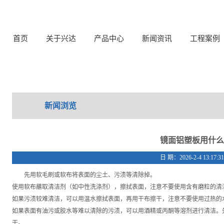
首页
关于兴达
产品中心
新闻资讯
工程案例
新闻浏览
镜面铝塑板用什么
日 期：2026-2-4 13:17:
先用软毛刷或软布将表面的尘土、污渍等清除掉。
使用软布蘸取清洁剂（如中性洗涤剂），擦拭表面，注意不要使用含有磨粒的清
如果污渍较难清洁，可以用温水擦拭表面，再用干布擦干，注意不要使用过热的
如果表面有油污或胶水等难以清除的污渍，可以用酒精或丙酮等溶剂进行清洁。
干。