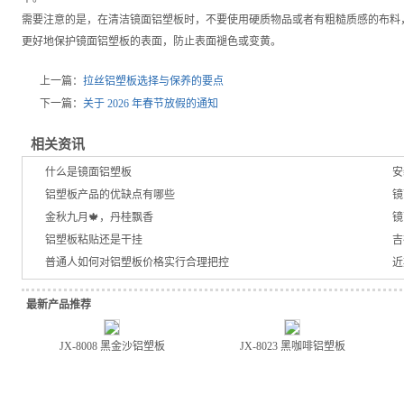
需要注意的是，在清洁镜面铝塑板时，不要使用硬质物品或者有粗糙质感的布料
更好地保护镜面铝塑板的表面，防止表面褪色或变黄。
上一篇：
拉丝铝塑板选择与保养的要点
下一篇：
关于 2026 年春节放假的通知
相关资讯
什么是镜面铝塑板
安
铝塑板产品的优缺点有哪些
镜
金秋九月🍁，丹桂飘香
镜
铝塑板粘贴还是干挂
吉
普通人如何对铝塑板价格实行合理把控
近
最新产品推荐
JX-8008 黑金沙铝塑板
JX-8023 黑咖啡铝塑板