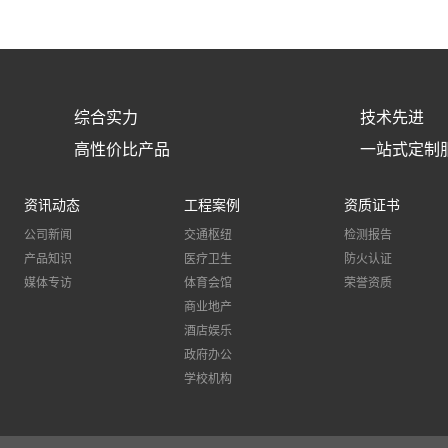
综合实力
技术先进
高性价比产品
一站式定制
资讯动态
工程案例
资质证书
公司新闻
交通枢纽
检测报告
产品知识
医疗卫生
防火认证
媒体专访
体育会馆
荣誉资质
商业地产
酒店娱乐
政府办公
学校机构