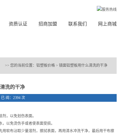
资质认证
招商加盟
联系我们
网上商城
>> 您的当前位置：
铝塑板价格
>
镜面铝塑板用什么清洗的干净
清洗的干净
31 已 阅：2394 次
洁剂，以免划伤表面。
水，以免烫伤手或者使表面受损。
先用软布沾取少量溶剂，擦拭表面，再用清水冲洗干净，最后用干布擦