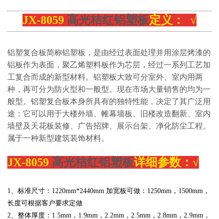
JX-8059
高光桔红铝塑板
定义： √
铝塑复合板简称铝塑板，是由经过表面处理并用涂层烤漆的
铝板作为表面，聚乙烯塑料板作为芯层，经过一系列工艺加
工复合而成的新型材料。铝塑板大致可分室外、室内用两
种，再可分为防火型和一般型。现在市场大量销售的均为一
般型。铝塑复合板本身所具有的独特性能，决定了其广泛用
途：它可以用于大楼外墙、帷幕墙板、旧楼改造翻新、室内
墙壁及天花板装修、广告招牌、展示台架、净化防尘工程。
属于一种新型建筑装饰材料。
JX-8059
高光桔红铝塑板
详细参数：√
1、标准尺寸：
1220
mm*2440mm 加宽板可做：
1250mm，1500mm，
长度可根据客户要求定做
2、整体厚度：1.5mm，
1.
9mm，2.2mm，2.5mm，2.8mm，2.9mm，