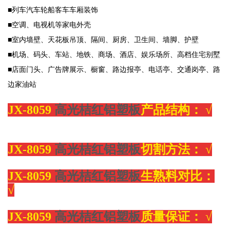
■列车汽车轮船客车车厢装饰
■空调、电视机等家电外壳
■室内墙壁、天花板吊顶、隔间、厨房、卫生间、墙脚、护壁
■机场、码头、车站、地铁、商场、酒店、娱乐场所、高档住宅别墅
■店面门头、广告牌展示、橱窗、路边报亭、电话亭、交通岗亭、路
边家油站
JX-8059
高光桔红铝塑板
产品结构：
√
JX-8059
高光桔红铝塑板
切割方法：
√
JX-8059
高光桔红铝塑板
生熟料对比：
√
JX-8059
高光桔红铝塑板
质量保证：
√