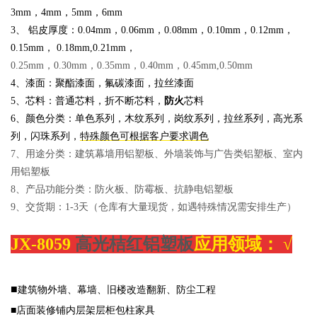
3mm，4mm，5mm，6mm
3、 铝皮厚度：
0.04mm，0.06mm，0.08mm，0.10mm，0.12mm，
0.15mm， 0.18m
m,0.21mm，
0.25mm，0.30mm，0.35mm，0.40mm，0.45mm,0.50mm
4、漆面：聚酯漆面，氟碳漆面，拉丝漆面
5、芯料：普通芯料，折不断芯料，
防火
芯料
6、颜色分类：单色系列，木纹系列，岗纹系列，拉丝系列，高光系
列，闪珠系列，
特殊颜色可根据客户要求调色
7、用途分类：建筑幕墙用铝塑板、外墙装饰与广告类铝塑板、室内
用铝塑板
8、产品功能分类：防火板、防霉板、抗静电铝塑板
9、交货期：1-3天（仓库有大量现货，如遇特殊情况需安排生产）
JX-8059
高光桔红铝塑板
应用领域：
√
■
建筑物外墙、幕墙、旧楼改造翻新、防尘工程
■店面装修铺内层架层柜包柱家具