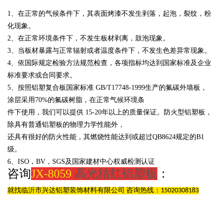
1、在正常的气候条件下，其表面烤漆不发生剥落，起泡，裂纹，粉
化现象。
2、在正常环境条件下，不发生板材剥离，鼓泡现象。
3、当板材暴露与正常辐射或者温度条件下，不发生色差异常现象。
4、依国际规定检验方法规范检查，各项指标均达到国家标准及企业
标准要求或合同要求。
5、按照铝塑复合板国家标准
GB/T17748-1999生产的氟碳外墙板，
涂层采用
70%的氟碳树脂，在正常气候环境条
件下使用，我们可以提供
15-20年以上的质量保证。防火型铝塑板，
除具有普通铝塑板的物理力学性能外，
还具有很好的防火性能，其燃烧性能达到或超过
QB8624规定的B1
级。
6、
ISO，BV，SGS及国家建材中心权威检测认证
咨询
JX-8059
高光桔红铝塑板
：
就找临沂市兴达铝塑装饰材料有限公司 咨询热线：15020308183