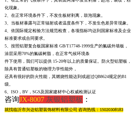
1、在正常的气候条件下，其表面烤漆不发生剥落，起泡，裂纹，粉
化现象。
2、在正常环境条件下，不发生板材剥离，鼓泡现象。
3、当板材暴露与正常辐射或者温度条件下，不发生色差异常现象。
4、依国际规定检验方法规范检查，各项指标均达到国家标准及企业
标准要求或合同要求。
5、按照铝塑复合板国家标准
GB/T17748-1999生产的氟碳外墙板，
涂层采用
70%的氟碳树脂，在正常气候环境条
件下使用，我们可以提供
15-20年以上的质量保证。防火型铝塑板，
除具有普通铝塑板的物理力学性能外，
还具有很好的防火性能，其燃烧性能达到或超过
QB8624规定的B1
级。
6、
ISO，BV，SGS及国家建材中心权威检测认证
咨询
JX-8007
灰银铝塑板
：
就找临沂市兴达铝塑装饰材料有限公司 咨询热线：15020308183