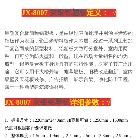
JX-8007
灰银铝塑板
定义： √
铝塑复合板简称铝塑板，是由经过表面处理并用涂层烤漆的
铝板作为表面，聚乙烯塑料板作为芯层，经过一系列工艺加
工复合而成的新型材料。铝塑板大致可分室外、室内用两
种，再可分为防火型和一般型。现在市场大量销售的均为一
般型。铝塑复合板本身所具有的独特性能，决定了其广泛用
途：它可以用于大楼外墙、帷幕墙板、旧楼改造翻新、室内
墙壁及天花板装修、广告招牌、展示台架、净化防尘工程。
属于一种新型建筑装饰材料。
JX-8007
灰银铝塑板
详细参数：√
1、标准尺寸：
1220
mm*2440mm 加宽板可做：
1250mm，1500mm，
长度可根据客户要求定做
2、整体厚度：1.5mm，
1.
9mm，2.2mm，2.5mm，2.8mm，2.9mm，