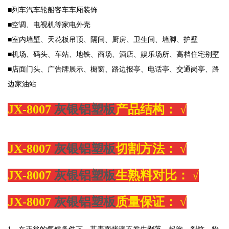
■列车汽车轮船客车车厢装饰
■空调、电视机等家电外壳
■室内墙壁、天花板吊顶、隔间、厨房、卫生间、墙脚、护壁
■机场、码头、车站、地铁、商场、酒店、娱乐场所、高档住宅别墅
■店面门头、广告牌展示、橱窗、路边报亭、电话亭、交通岗亭、路
边家油站
JX-8007
灰银铝塑板
产品结构：
√
JX-8007
灰银铝塑板
切割方法：
√
JX-8007
灰银铝塑板
生熟料对比：
√
JX-8007
灰银铝塑板
质量保证：
√