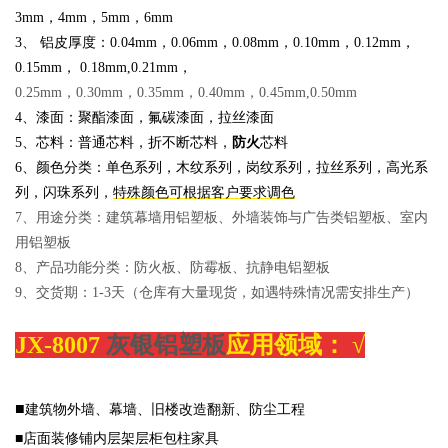
3mm，4mm，5mm，6mm
3、 铝皮厚度：
0.04mm，0.06mm，0.08mm，0.10mm，0.12mm，
0.15mm， 0.18m
m,0.21mm，
0.25mm，0.30mm，0.35mm，0.40mm，0.45mm,0.50mm
4、漆面：聚酯漆面，氟碳漆面，拉丝漆面
5、芯料：普通芯料，折不断芯料，
防火
芯料
6、颜色分类：单色系列，木纹系列，岗纹系列，拉丝系列，高光系
列，闪珠系列，
特殊颜色可根据客户要求调色
7、用途分类：建筑幕墙用铝塑板、外墙装饰与广告类铝塑板、室内
用铝塑板
8、产品功能分类：防火板、防霉板、抗静电铝塑板
9、交货期：1-3天（仓库有大量现货，如遇特殊情况需安排生产）
JX-8007
灰银铝塑板
应用领域：
√
■
建筑物外墙、幕墙、旧楼改造翻新、防尘工程
■店面装修铺内层架层柜包柱家具